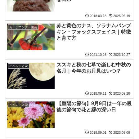
2018.03.18
2025.06.19
赤と黄色のナス、ソラナムパンプ
ガーデニング・園芸
キン・フォックスフェイス｜特徴
と育て方
2021.10.26
2023.10.27
ススキと秋の七草で楽しむ中秋の
イベントと花
名月｜今年のお月見はいつ？
2018.09.11
2023.09.28
【重陽の節句】9月9日は一年の最
イベントと花
後の節句で花と縁の深い日
2018.09.01
2023.08.08