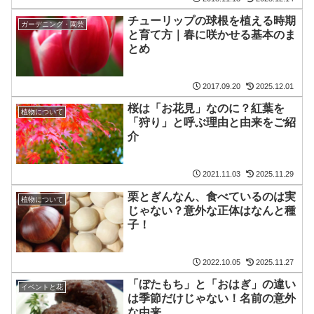
チューリップの球根を植える時期
ガーデニング・園芸
と育て方｜春に咲かせる基本のま
とめ
2017.09.20
2025.12.01
桜は「お花見」なのに？紅葉を
植物について
「狩り」と呼ぶ理由と由来をご紹
介
2021.11.03
2025.11.29
栗とぎんなん、食べているのは実
植物について
じゃない？意外な正体はなんと種
子！
2022.10.05
2025.11.27
「ぼたもち」と「おはぎ」の違い
イベントと花
は季節だけじゃない！名前の意外
な由来