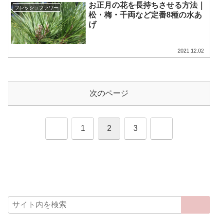
お正月の花を長持ちさせる方法｜
フレッシュフラワー
松・梅・千両など定番8種の水あ
げ
2021.12.02
次のページ
前
次
1
2
3
へ
へ