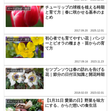
チューリップの球根を植える時期
ガーデニング・園芸
と育て方｜春に咲かせる基本のま
とめ
2017.09.20
2025.12.01
初心者でも育てやすい花｜パンジ
ガーデニング・園芸
ーとビオラの種まき・苗からの育
て方
2017.09.16
2023.11.23
セツブンソウは春の訪れを告げる
イベントと花
花｜節分の日付豆知識と開花時期
2018.02.03
2023.02.01
【1月31日 愛菜の日】野菜を味方
イベントと花
にする、からだ想いの食生活