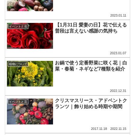
2023.01.11
【1月31日 愛妻の日】花で伝える
イベントと花
普段は言えない感謝の気持ち
2023.01.07
お鍋で使う定番野菜に咲く花｜白
植物について
菜・春菊・ネギなど7種類を紹介
2022.12.31
クリスマスリース・アドベントク
イベントと花
ランツ｜飾り始める時期や期間
2017.11.18
2022.11.15