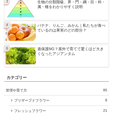
生物の分類階級、界・門・綱・目・科・
属・種をわかりやすく説明
バナナ、りんご、みかん｜私たちが食べ
ているのは果実のどの部分？
過保護NG？屋外で育てて驚くほど大き
くなったアジアンタム
カテゴリー
管理や育て方
85
8
プリザーブドフラワー
21
フレッシュフラワー