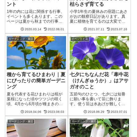
ント
枯らさず育てる
1年の内には花に関係する行事、
小学1年生の夏休みの宿題にあさ
イベントも多くあります。この
がおの観察日記があります。真
ページは夏から秋までの行事を
夏に植物を育てるのは大変で、
紹介しています。7月から9月で
夏休み中に枯れてしまうお家も
2020.03.14
2022.08.01
2021.07.11
2023.07.16
花に関係するものは五節句のひ
あるようですが、ちょっとした
とつの七夕、ご先祖をお迎えす
ポイントを知ると枯れずにたく
ガーデニング・園芸
イベントと花
るお盆のほか、重陽の節句や敬
さん花を咲かせることができま
老の日、中秋の名月、秋のお彼
す。種が取れるまで楽しく育て
岸があります。
てみましょう。
種から育てるひまわり｜夏
七夕にちなんだ花「牽牛花
にぴったりの簡単ガーデニ
（けんぎゅうか）」はアサ
ング
ガオのこと
夏を代表する花ひまわりは桜が
五節句のひとつ、七夕には短冊
葉桜になった頃やツツジの咲く
に願い事を書いて笹に飾りま
頃、4月から6月頃が種まきのシ
す。使う笹は水あげが難しく、
ーズンです。とても簡単に育て
すぐに葉が丸くなってしまった
2018.04.06
2023.08.03
2018.06.29
2023.07.01
ることができるので、ガーデニ
り枯れてしまうのが残念です
ング初心者の人にもお勧めで
ね。花にも七夕にまつわる名前
ガーデニング・園芸
ガーデニング・園芸
す。花が終わった後に種を取っ
の付いた牽牛花というものがあ
ておけば翌年も植えることがで
りますが、これは良くご存知の
きます。
朝顔です。