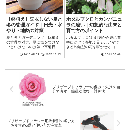
【鉢植え】失敗しない夏と
ホタルブクロとカンパニュ
冬の管理ガイド｜日光・水
ラの違い｜幻想的な由来と
やり・地熱の対策
育て方のポイント
夏と冬のガーデニング、鉢植え
ホタルブクロは5月末から夏の前
の管理や対策。夏に気をつけな
半にかけて各地で見ることがで
いといけないのは強い直射日光
きる釣鐘型の花を咲かせる山野
と地面からの地熱です。すのこ
草です。育て方は比較的簡単
2019.08.03
2025.12.13
2018.06.09
やレンガなどで鉢の下に風を通
で、初心者でも大丈夫です。名
し、遮光ネットを上手く利用し
前の由来は、蛍が飛び交う時期
ましょう。冬は寒風と水やりに
に咲くことや、花の中に蛍を入
気をつけましょう。家の対処方
れて提灯のようにしたことが由
法も書いています。
来だともいわれています。
プリザーブドフラワーの傷み・欠けを自
分で直す｜簡単な修復・対処法
プリザーブドフラワー用接着剤の選び方
｜おすすめ5選と使い方の注意点