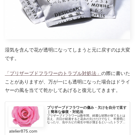
湿気を含んで花が透明になってしまうと元に戻すのは大変
です。
「プリザーブドフラワーのトラブル対処法」
の際に書いた
ことがありますが、万が一にも透明になった場合はドライ
ヤーの風を当てて乾かしてあげると復元してきます。
プリザーブドフラワーの傷み・欠けを自分で直す
｜簡単な修復・対処法
プリザーブドフラワーは数年間、綺麗な状態が保てるとは
言え、月日が経過すると花弁の欠けだけでなく、半透明に
なったり、虫やカビの発生や埃が溜まるといったトラブル
が生じることがあります。ご家庭でできる対処法を書いて
いますので、参考にしてください。
atelier875.com