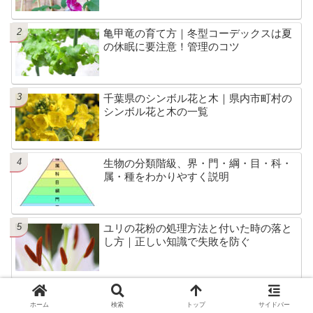
亀甲竜の育て方｜冬型コーデックスは夏
の休眠に要注意！管理のコツ
千葉県のシンボル花と木｜県内市町村の
シンボル花と木の一覧
生物の分類階級、界・門・綱・目・科・
属・種をわかりやすく説明
ユリの花粉の処理方法と付いた時の落と
し方｜正しい知識で失敗を防ぐ
ホーム
検索
トップ
サイドバー
カテゴリー