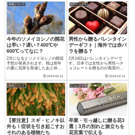
植物について
イベントと花
今年のソメイヨシノの開花
男性から贈るバレンタイン
は早い？遅い？400℃や
デーギフト｜海外では赤バ
600℃ってなに？
ラを贈る？
2月になるとソメイヨシノの開花
2月14日はバレンタインデーで
予想が発表されます。桜は前年
す。日本では女性から男性へチ
の夏に花芽を形成したあと休眠
ョコレートを贈るのが風習のよ
し、寒さにさらされることで休
うになっていますが、海外では
2019.02.21
2018.02.11
眠打破が起こり開花に向けて生
男性からプレゼントをすること
長し春に開花します。開花予想
が多いようです。また夫婦や恋
植物について
イベントと花
は休眠打破がいつ起こったかに
人同士で贈りあうということも
よってその年の開花が遅くなる
あります。プレゼントではお花
か早くなるかが決まります。
が定番のようです。
【要注意】スギ・ヒノキ以
卒業・引っ越しに贈る花3
外も！症状を引き起こすお
選｜3月の別れと旅立ちを
それのある植物たち
花言葉で伝える