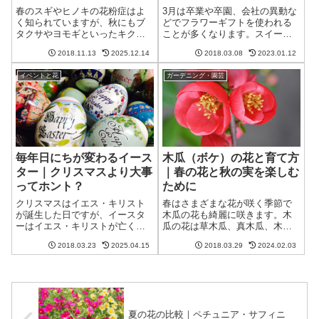
春のスギやヒノキの花粉症はよ
3月は卒業や卒園、会社の異動な
く知られていますが、秋にもブ
どでフラワーギフトを使われる
タクサやヨモギといったキク科
ことが多くなります。スイート
をはじめとする花粉症が多くあ
ピーは卒業にふさわしい「門
2018.11.13
2025.12.14
2018.03.08
2023.01.12
ります。また春や秋だけでな
出」という意味の花言葉がある
く、1年中、花粉症を発症しやす
のでお勧めです。その他にもガ
イベントと花
ガーデニング・園芸
い植物はあります。ここではス
ーベラやカーネーションもそれ
ギとヒノキ、ブタクサなどにつ
ぞれ「希望」「感謝」といった
いて書いています。
花言葉があります。
毎年日にちが変わるイース
木瓜（ボケ）の花と育て方
ター｜クリスマスより大事
｜春の花と秋の実を楽しむ
ってホント？
ために
クリスマスはイエス・キリスト
春はさまざまな花が咲く季節で
が誕生した日ですが、イースタ
木瓜の花も綺麗に咲きます。木
ーはイエス・キリストが亡くな
瓜の花は草木瓜、真木瓜、木瓜
って3日目に復活した日とされ、
と3種あり、草木瓜は日本固有の
2018.03.23
2025.04.15
2018.03.29
2024.02.03
キリスト教徒にとってクリスマ
ものです。春に花が咲いた後、7
スより重要な行事とされていま
月から9月に実ができ、その実は
す。イースターは毎年同じ日で
ジャムや果実酒の食用になりま
はなく、春分の日の後、最初の
す。増やし方は種を植えるか挿
満月の次の日曜日になります。
し木でできます。
夏の花の比較｜ペチュニア・サフィニ