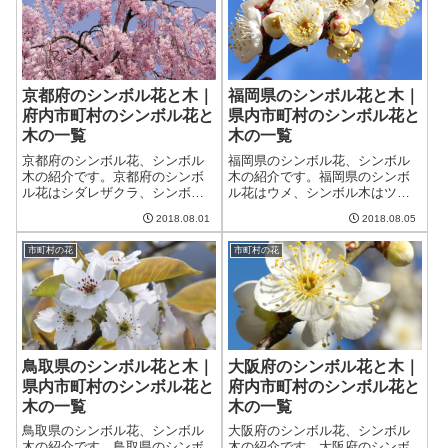
京都府のシンボル花と木｜
福岡県のシンボル花と木｜
府内市町村のシンボル花と
県内市町村のシンボル花と
木の一覧
木の一覧
京都府のシンボル花、シンボル
福岡県のシンボル花、シンボル
木の紹介です。京都府のシンボ
木の紹介です。福岡県のシンボ
ル花はシダレザクラ、シンボル
ル花はウメ、シンボル木はツツ
木は北山杉です。京都府には現
ジです。福岡県には現在28市30
2018.08.01
2018.08.05
在15市10町1村、合計26の市町村
町2村、合計60の市町村があり、
があり、それぞれの市町村のシ
それぞれの市町村のシンボル花
市町村の花
市町村の花
ンボル花とシンボル木も一覧に
とシンボル木も一覧に纏めまし
纏めました。
た。
鳥取県のシンボル花と木｜
大阪府のシンボル花と木｜
県内市町村のシンボル花と
府内市町村のシンボル花と
木の一覧
木の一覧
鳥取県のシンボル花、シンボル
大阪府のシンボル花、シンボル
木の紹介です。鳥取県のシンボ
木の紹介です。大阪府のシンボ