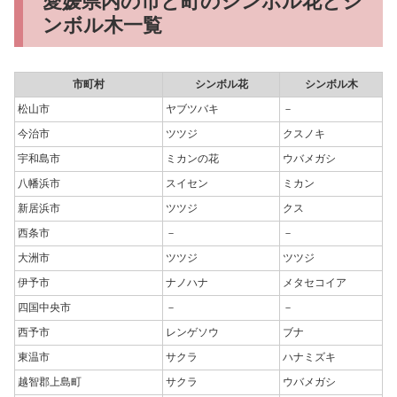
愛媛県内の市と町のシンボル花とシ
ンボル木一覧
市町村
シンボル花
シンボル木
松山市
ヤブツバキ
－
今治市
ツツジ
クスノキ
宇和島市
ミカンの花
ウバメガシ
八幡浜市
スイセン
ミカン
新居浜市
ツツジ
クス
西条市
－
－
大洲市
ツツジ
ツツジ
伊予市
ナノハナ
メタセコイア
四国中央市
－
－
西予市
レンゲソウ
ブナ
東温市
サクラ
ハナミズキ
越智郡上島町
サクラ
ウバメガシ