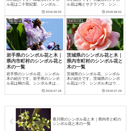
ル花は二十世紀梨、シンボル木
ル花は梅とサクラソウ、シンボ
はダイセンキャラボクです。鳥
ル木はイチョウです。大阪府に
2018.08.03
2018.08.02
取県には現在4市14町1村、合計
は現在33市9町1村、合計43の市
19の市町村があり、それぞれの
町村があり、それぞれの市町村
市町村の花
市町村の花
市町村のシンボル花とシンボル
のシンボル花とシンボル木も一
木も一覧に纏めました。
覧に纏めました。
岩手県のシンボル花と木｜
茨城県のシンボル花と木｜
県内市町村のシンボル花と
県内市町村のシンボル花と
木の一覧
木の一覧
岩手県のシンボル花、シンボル
茨城県のシンボル花、シンボル
木の紹介です。岩手県のシンボ
木の紹介です。茨城県のシンボ
ル花は桐の花、シンボル木はア
ル花はバラ、シンボル木はウメ
カマツです。岩手県には現在14
です。茨城県には現在32市10町2
2018.07.28
2018.07.29
市15町4村、合計33の市町村があ
村、合計44の市町村があり、そ
り、それぞれの市町村のシンボ
れぞれの市町村のシンボル花と
ル花とシンボル木も一覧に纏め
シンボル木も一覧に纏めまし
ました。
た。
香川県のシンボル花と木｜県内市と町の
シンボル花と木の一覧