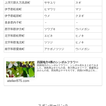
上浮穴郡久万高原町
ササユリ
スギ
伊予郡松前町
ヒマワリ
マツ
伊予郡砥部町
ウメ
クヌギ
喜多郡内子町
－
－
西宇和郡伊方町
ツワブキ
ウバメガシ
北宇和郡松野町
エビネ
ヒノキ
北宇和郡鬼北町
ツツジ
ヒノキ
南宇和郡愛南町
アケボノツツジ
ウバメガシ
四国地方4県のシンボルフラワー
四国地方のシンボルフラワー、シンボル花をまとめてみま
した。徳島県はすだちの花、香川県はオリーブ、愛媛県は
みかんの花、高知県はヤマモモです。四国の4県はどれも
食用の実をつける花ばかりで、とても美味しそうなシンボ
ル花が揃っていますね。
atelier875.com
スポンサーリンク