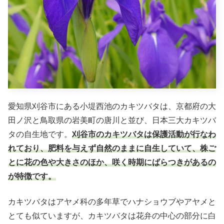
愛知県刈谷市にある小堤西池のカキツバタは、京都府の大
田ノ沢と鳥取県の岩美町の唐川と並び、日本三大カキツバ
タの自生地です。
刈谷市のカキツバタは保護活動が行なわ
れており、肥料を与えず自然のままに自生していて、株ご
とに花の色や大きさのほか、咲く時期にばらつきがあるの
が特徴です。
カキツバタはアヤメ科の多年草でハナショウブやアヤメと
とても似ていますが、カキツバタは花弁の中心の部分に白