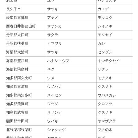
あま市
ユリ
ハナミズキ
長久手市
サツキ
カエデ
愛知郡東郷町
アヤメ
モッコク
西春日井郡豊山町
サザンカ
シイノキ
丹羽郡大口町
サクラ
モクセイ
丹羽郡扶桑町
ヒマワリ
カシ
海部郡大治町
サツキ
センダン
海部郡蟹江町
ハナショウブ
キンモクセイ
海部郡飛島村
キク
サクラ
知多郡阿久比町
ウメ
モチノキ
知多郡東浦町
ウノハナ
クスノキ
知多郡南知多町
スイセン
ウバメガシ
知多郡美浜町
ツツジ
クロマツ
知多郡武豊町
サザンカ
クスノキ
額田郡幸田町
ツバキ
ヤマザクラ
北設楽郡設楽町
シャクナゲ
ブナの木