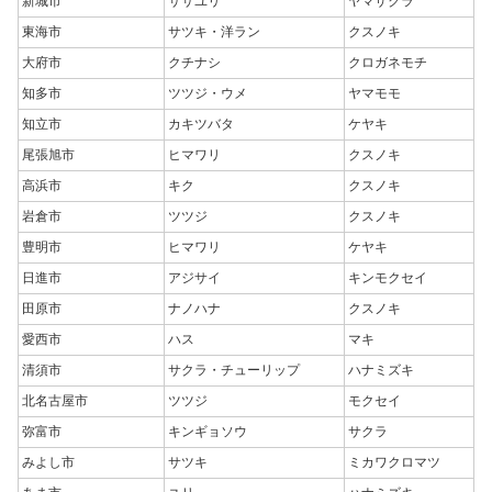
新城市
ササユリ
ヤマザクラ
東海市
サツキ・洋ラン
クスノキ
大府市
クチナシ
クロガネモチ
知多市
ツツジ・ウメ
ヤマモモ
知立市
カキツバタ
ケヤキ
尾張旭市
ヒマワリ
クスノキ
高浜市
キク
クスノキ
岩倉市
ツツジ
クスノキ
豊明市
ヒマワリ
ケヤキ
日進市
アジサイ
キンモクセイ
田原市
ナノハナ
クスノキ
愛西市
ハス
マキ
清須市
サクラ・チューリップ
ハナミズキ
北名古屋市
ツツジ
モクセイ
弥富市
キンギョソウ
サクラ
みよし市
サツキ
ミカワクロマツ