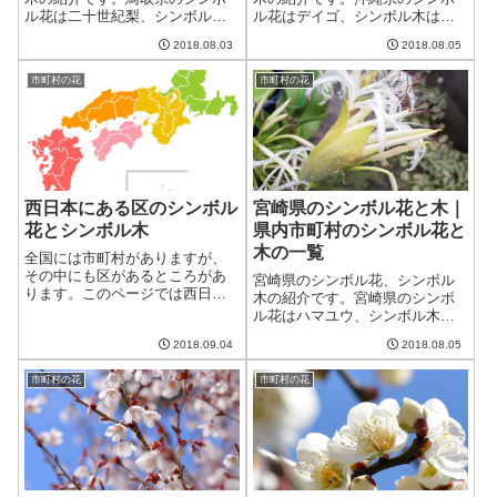
ル花は二十世紀梨、シンボル木
ル花はデイゴ、シンボル木はリ
はダイセンキャラボクです。鳥
ュウキュウマツです。沖縄県に
2018.08.03
2018.08.05
取県には現在4市14町1村、合計
は現在11市11町19村、合計41の
19の市町村があり、それぞれの
市町村があり、それぞれの市町
市町村の花
市町村の花
市町村のシンボル花とシンボル
村のシンボル花とシンボル木も
木も一覧に纏めました。
一覧に纏めました。
西日本にある区のシンボル
宮崎県のシンボル花と木｜
花とシンボル木
県内市町村のシンボル花と
木の一覧
全国には市町村がありますが、
その中にも区があるところがあ
宮崎県のシンボル花、シンボル
ります。このページでは西日本
木の紹介です。宮崎県のシンボ
の市の中にある区の花と区の木
ル花はハマユウ、シンボル木は
を一覧にしました。制定されて
フェニックスです。宮崎県には
いない区の花や木の蘭は「－」
2018.09.04
2018.08.05
現在9市14町3村、合計26の市町
で記しています。
村があり、それぞれの市町村の
市町村の花
市町村の花
シンボル花とシンボル木も一覧
に纏めました。