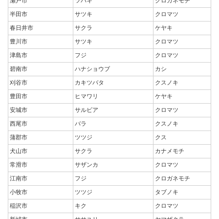
瀬戸市
ツバキ
クロガネモチ
半田市
サツキ
クロマツ
春日井市
サクラ
ケヤキ
豊川市
サツキ
クロマツ
津島市
フジ
クロマツ
碧南市
ハナショウブ
カシ
刈谷市
カキツバタ
クスノキ
豊田市
ヒマワリ
ケヤキ
安城市
サルビア
クロマツ
西尾市
バラ
クスノキ
蒲郡市
ツツジ
クス
犬山市
サクラ
カナメモチ
常滑市
サザンカ
クロマツ
江南市
フジ
クロガネモチ
小牧市
ツツジ
タブノキ
稲沢市
キク
クロマツ