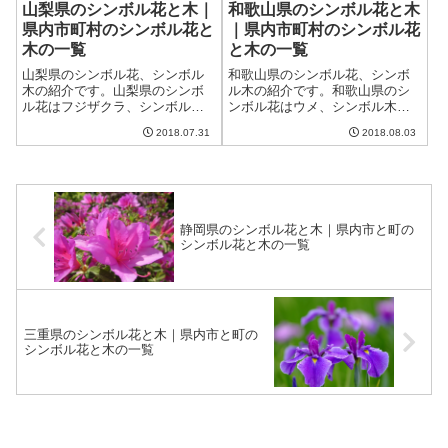
山梨県のシンボル花と木｜
和歌山県のシンボル花と木
県内市町村のシンボル花と
｜県内市町村のシンボル花
木の一覧
と木の一覧
山梨県のシンボル花、シンボル
和歌山県のシンボル花、シンボ
木の紹介です。山梨県のシンボ
ル木の紹介です。和歌山県のシ
ル花はフジザクラ、シンボル木
ンボル花はウメ、シンボル木は
はカエデです。山梨県には現在
ウバメガシです。和歌山県には
2018.07.31
2018.08.03
13市8町6村、合計27の市町村が
現在9市20町1村、合計30の市町
あり、それぞれの市町村のシン
村があり、それぞれの市町村の
ボル花とシンボル木も一覧に纏
シンボル花とシンボル木も一覧
めました。
に纏めました。
静岡県のシンボル花と木｜県内市と町の
シンボル花と木の一覧
三重県のシンボル花と木｜県内市と町の
シンボル花と木の一覧