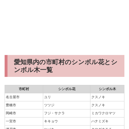
愛知県内の市町村のシンボル花とシ
ンボル木一覧
市町村
シンボル花
シンボル木
名古屋市
ユリ
クスノキ
豊橋市
ツツジ
クスノキ
岡崎市
フジ・サクラ
ミカワクロマツ
一宮市
キキョウ
ハナミズキ